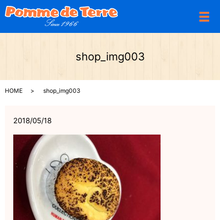
メ
shop_img003
HOME
shop_img003
2018/05/18