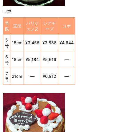
コポ
号
パリジ
レアチ
直径
コポ
数
ェンヌ
ーズ
5
15cm
¥3,456
¥3,888
¥4,644
号
6
18cm
¥5,184
¥5,616
―
号
7
21cm
―
¥6,912
―
号