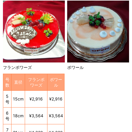
フランボワーズ
ポワール
号
フランボ
ポワー
直径
数
ワーズ
ル
5
15cm
¥2,916
¥2,916
号
6
18cm
¥3,564
¥3,564
号
7