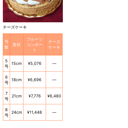
チーズケーキ
フルーツ
号
チーズ
直径
コンポー
数
ケーキ
ト
5
15cm
¥5,076
―
号
6
18cm
¥6,696
―
号
7
21cm
¥7,776
¥6,480
号
8
24cm
¥11,448
―
号