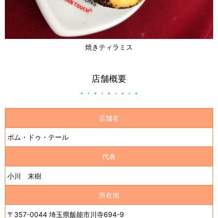
焼きティラミス
店舗概要
店舗名
ポム・ドゥ・テール
代表
小川 末樹
所在地
〒357-0044 埼玉県飯能市川寺694-9