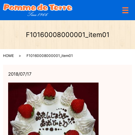
メ
F10160008000001_item01
HOME
F10160008000001_item01
2018/07/17