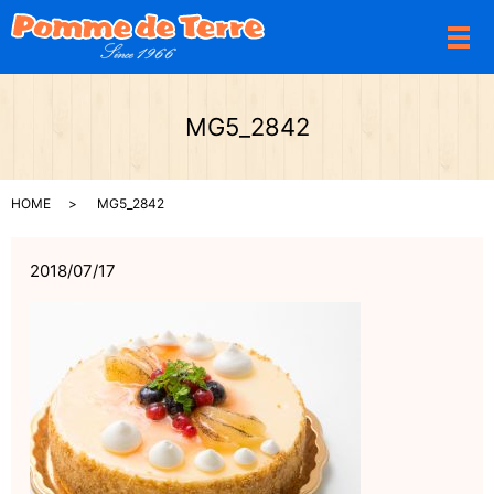
メ
MG5_2842
HOME
MG5_2842
2018/07/17