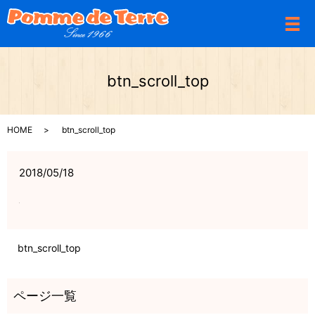
メ
btn_scroll_top
HOME
btn_scroll_top
2018/05/18
btn_scroll_top