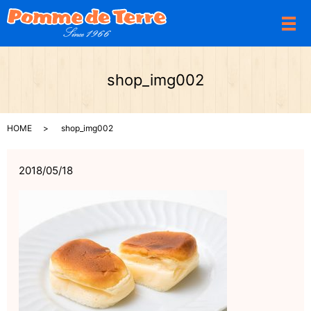
メ
shop_img002
HOME
shop_img002
2018/05/18