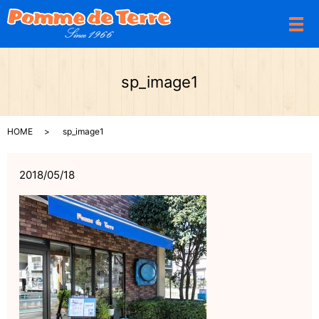
メ
sp_image1
HOME
sp_image1
2018/05/18