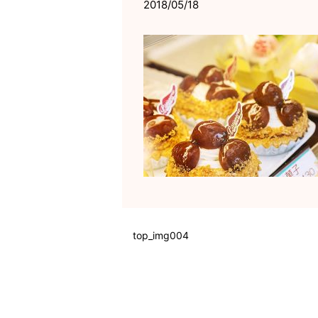
2018/05/18
top_img004