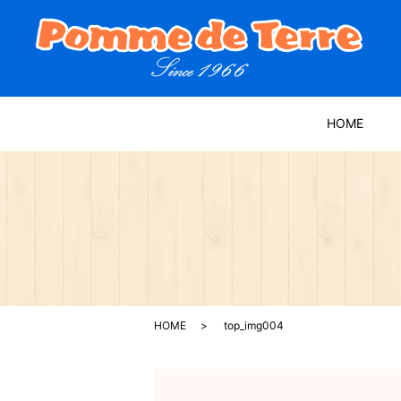
HOME
HOME
top_img004